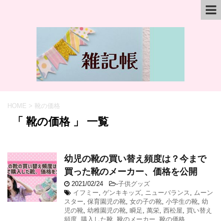
HOME
>
靴の価格
「 靴の価格 」 一覧
幼児の靴の買い替え頻度は？今まで
買った靴のメーカー、価格を公開
2021/02/24
-
子供グッズ
イフミー
,
ゲンキキッズ
,
ニューバランス
,
ムーン
スター
,
保育園児の靴
,
女の子の靴
,
小学生の靴
,
幼
児の靴
,
幼稚園児の靴
,
瞬足
,
萬栄
,
西松屋
,
買い替え
頻度
,
購入した靴
,
靴のメーカー
,
靴の価格