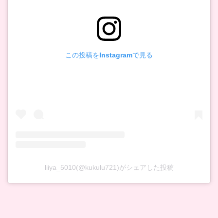
この投稿をInstagramで見る
liiya_5010(@kukulu721)がシェアした投稿