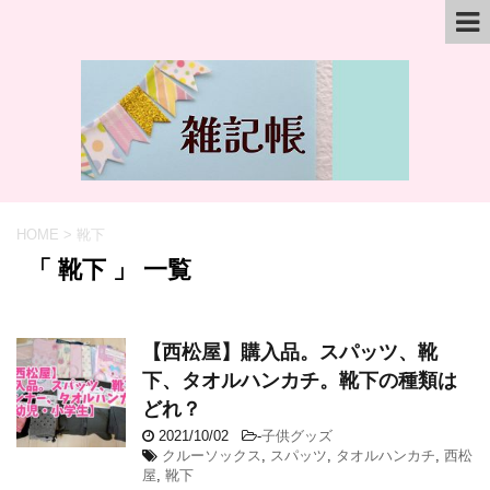
HOME
>
靴下
「 靴下 」 一覧
【西松屋】購入品。スパッツ、靴
下、タオルハンカチ。靴下の種類は
どれ？
2021/10/02
-
子供グッズ
クルーソックス
,
スパッツ
,
タオルハンカチ
,
西松
屋
,
靴下