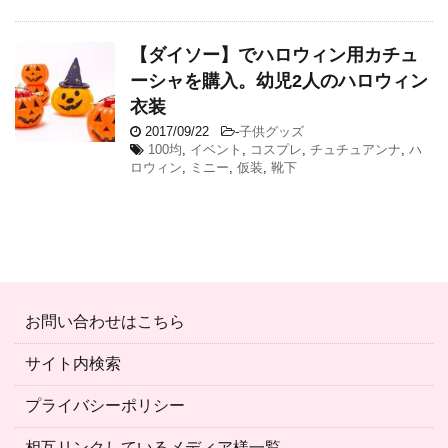
【ダイソー】でハロウィン用カチュ
ーシャを購入。幼児2人のハロウィン
衣装
2017/09/22
-
子供グッズ
100均
,
イベント
,
コスプレ
,
チュチュアンナ
,
ハ
ロウィン
,
ミニー
,
仮装
,
靴下
お問い合わせはこちら
サイト内検索
プライバシーポリシー
相互リンクしているメディア様一覧