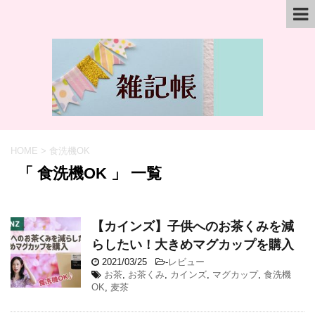
HOME
>
食洗機OK
「 食洗機OK 」 一覧
【カインズ】子供へのお茶くみを減
らしたい！大きめマグカップを購入
2021/03/25
-
レビュー
お茶
,
お茶くみ
,
カインズ
,
マグカップ
,
食洗機
OK
,
麦茶