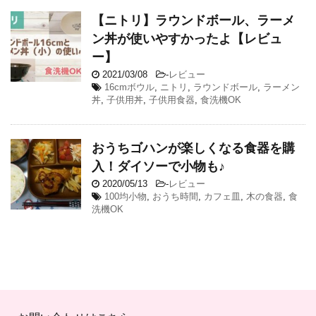
【ニトリ】ラウンドボール、ラーメ
ン丼が使いやすかったよ【レビュ
ー】
2021/03/08
-
レビュー
16cmボウル
,
ニトリ
,
ラウンドボール
,
ラーメン
丼
,
子供用丼
,
子供用食器
,
食洗機OK
おうちゴハンが楽しくなる食器を購
入！ダイソーで小物も♪
2020/05/13
-
レビュー
100均小物
,
おうち時間
,
カフェ皿
,
木の食器
,
食
洗機OK