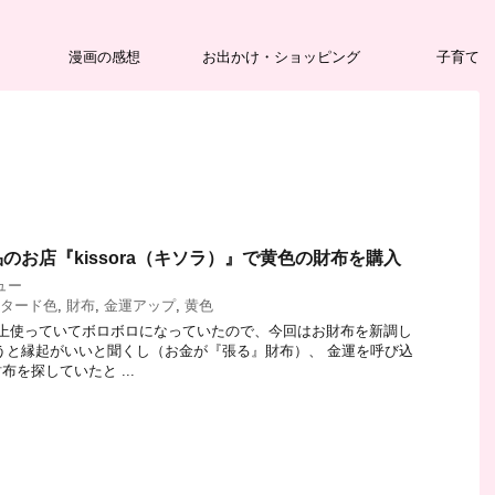
漫画の感想
お出かけ・ショッピング
子育て
のお店『kissora（キソラ）』で黄色の財布を購入
ュー
タード色
,
財布
,
金運アップ
,
黄色
以上使っていてボロボロになっていたので、今回はお財布を新調し
うと縁起がいいと聞くし（お金が『張る』財布）、 金運を呼び込
を探していたと ...