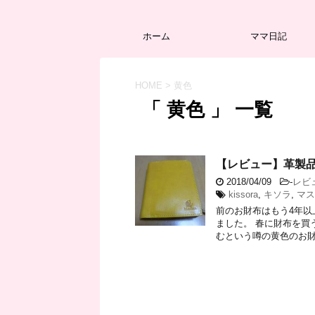
ホーム
ママ日記
HOME
>
黄色
「 黄色 」 一覧
【レビュー】革製品
2018/04/09
-
レビ
kissora
,
キソラ
,
マス
前のお財布はもう4年
ました。 春に財布を買
むという噂の黄色のお財布