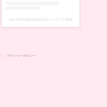
liiya_5010(@kukulu721)がシェアした投稿
せ
プライバシーポリシー