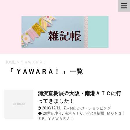
HOME
>
ＹＡＷＡＲＡ！
「 ＹＡＷＡＲＡ！ 」 一覧
浦沢直樹展＠大阪・南港ＡＴＣに行
ってきました！
2016/12/11
-
お出かけ・ショッピング
20世紀少年
,
南港ＡＴＣ
,
浦沢直樹展
,
ＭＯＮＳＴ
ＥＲ
,
ＹＡＷＡＲＡ！