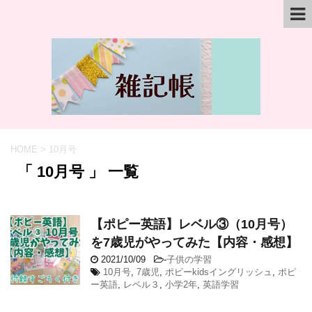
HOME
>
10月号
「 10月号 」 一覧
【ポピー英語】レベル③（10月号）
を7歳児がやってみた【内容・感想】
2021/10/09
-
子供の学習
10月号
,
7歳児
,
ポピーkidsイングリッシュ
,
ポピ
ー英語
,
レベル３
,
小学2年
,
英語学習