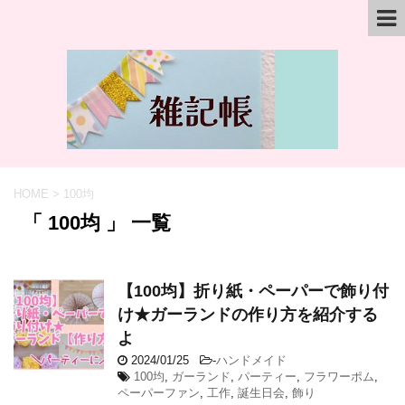
HOME
>
100均
「 100均 」 一覧
【100均】折り紙・ペーパーで飾り付
け★ガーランドの作り方を紹介する
よ
2024/01/25
-
ハンドメイド
100均
,
ガーランド
,
パーティー
,
フラワーポム
,
ペーパーファン
,
工作
,
誕生日会
,
飾り