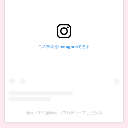
この投稿をInstagramで見る
liiya_5010(@kukulu721)がシェアした投稿