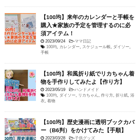
【100均】来年のカレンダーと手帳を
購入★家族の予定を管理するのに必
須アイテム！
2023/09/24
-
ママ日記
100均
,
カレンダー
,
スケジュール帳
,
ダイソー
,
手帳
【100均】和風折り紙でリカちゃん着
物を手作りしてみたよ【作り方】
2023/05/19
-
ハンドメイド
100均
,
ダイソー
,
リカちゃん
,
作り方
,
折り紙
,
浴
衣
,
着物
【100均】歴史漫画に透明ブックカバ
ー（B6判）をかけてみた【手順】
2023/03/28
-
子供グッズ