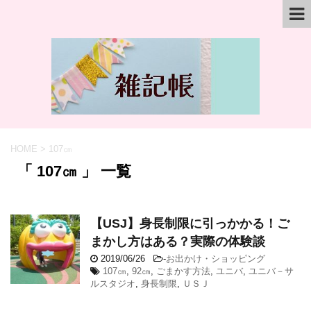
HOME
>
107㎝
「 107㎝ 」 一覧
【USJ】身長制限に引っかかる！ご
まかし方はある？実際の体験談
2019/06/26
-
お出かけ・ショッピング
107㎝
,
92㎝
,
ごまかす方法
,
ユニバ
,
ユニバ－サ
ルスタジオ
,
身長制限
,
ＵＳＪ