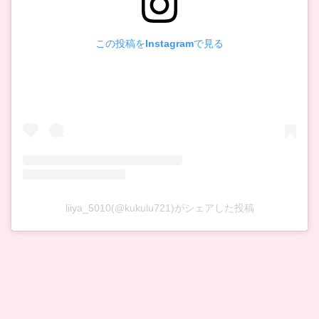
この投稿をInstagramで見る
liiya_5010(@kukulu721)がシェアした投稿