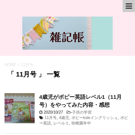
HOME
>
11月号
「 11月号 」 一覧
4歳児がポピー英語レベル1（11月
号）をやってみた内容・感想
2020/10/27
-
子供の学習
11月号
,
4歳児
,
ポピーkidsイングリッシュ
,
ポピ
ー英語
,
レベル１
,
幼稚園年中