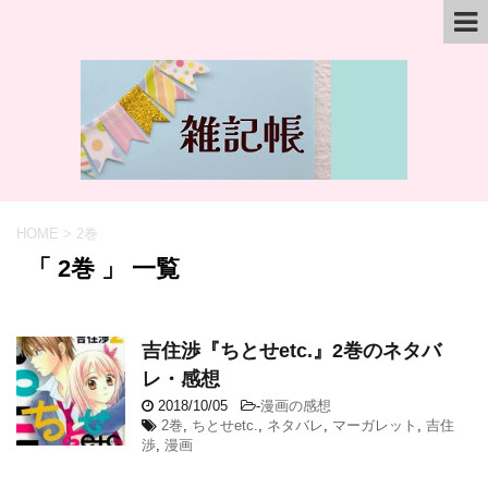
HOME
>
2巻
「 2巻 」 一覧
吉住渉『ちとせetc.』2巻のネタバ
レ・感想
2018/10/05
-
漫画の感想
2巻
,
ちとせetc.
,
ネタバレ
,
マーガレット
,
吉住
渉
,
漫画