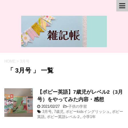
HOME
>
3月号
「 3月号 」 一覧
【ポピー英語】7歳児がレベル2（3月
号）をやってみた内容・感想
2021/02/27
-
子供の学習
3月号
,
7歳児
,
ポピーkidsイングリッシュ
,
ポピー
英語
,
ポピー英語レベル２
,
小学1年