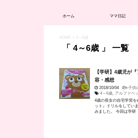
ホーム
ママ日記
HOME
>
4～6歳
「 4～6歳 」 一覧
【学研】4歳児が『
容・感想
2018/10/04
-
子供
4～6歳
,
アルファベ
4歳の長女の自宅学習を
ット』ドリルをしていま
みました。 今回は学研『