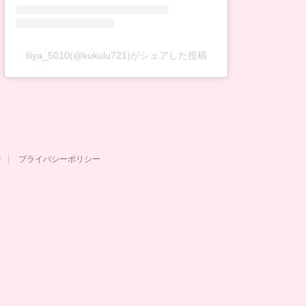
liiya_5010(@kukulu721)がシェアした投稿
せ
プライバシーポリシー