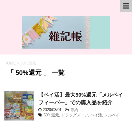
HOME
>
50%還元
「 50%還元 」 一覧
【ペイ活】最大50%還元「メルペイ
フィーバー」での購入品を紹介
2020/03/01
-
節約
50%還元
,
ドラッグストア
,
ペイ活
,
メルペイ