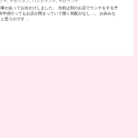
リヤ
,
ナポリタン
,
パスタランチ
,
平日ランチ
事があってお出かけしました。 当初は別のお店でランチをする予
1時半頃行ってもお店が閉まっていて開く気配がなし…。 お休みな
思うのです ...