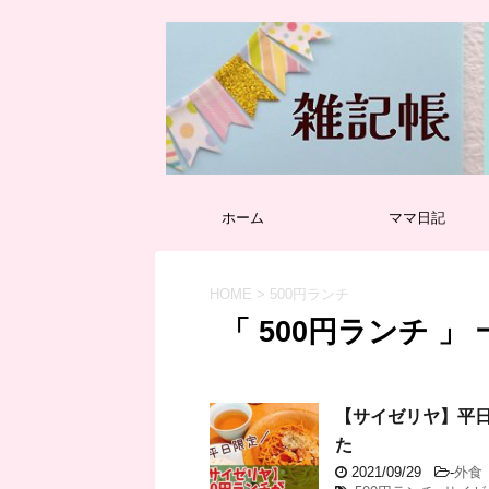
ホーム
ママ日記
HOME
>
500円ランチ
「 500円ランチ 」
【サイゼリヤ】平日
た
2021/09/29
-
外食