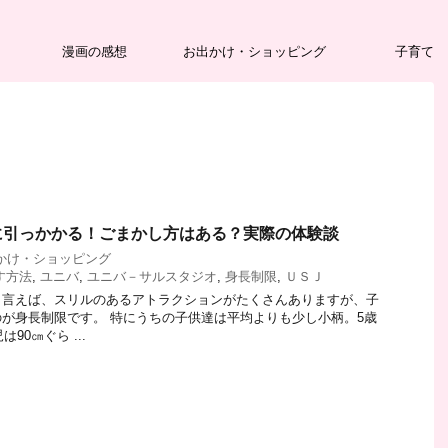
漫画の感想
お出かけ・ショッピング
子育て
に引っかかる！ごまかし方はある？実際の体験談
かけ・ショッピング
す方法
,
ユニバ
,
ユニバ－サルスタジオ
,
身長制限
,
ＵＳＪ
と言えば、スリルのあるアトラクションがたくさんありますが、子
が身長制限です。 特にうちの子供達は平均よりも少し小柄。5歳
90㎝ぐら ...