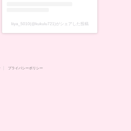
liiya_5010(@kukulu721)がシェアした投稿
せ
プライバシーポリシー