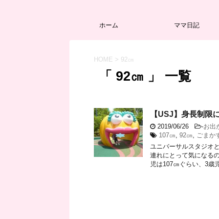
ホーム
ママ日記
HOME
>
92㎝
「 92㎝ 」 一覧
【USJ】身長制限
2019/06/26
-
お出
107㎝
,
92㎝
,
ごまか
ユニバーサルスタジオ
連れにとって気になるの
児は107㎝ぐらい、3歳児は