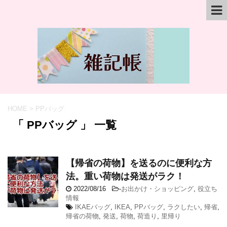
HOME
>
PPバッグ
「 PPバッグ 」 一覧
【帰省の荷物】を送るのに便利な方
法。重い荷物は発送がラク！
2022/08/16
-
お出かけ・ショッピング
,
役立ち
情報
IKAEバッグ
,
IKEA
,
PPバッグ
,
ラクしたい
,
帰省
,
帰省の荷物
,
発送
,
荷物
,
荷造り
,
里帰り