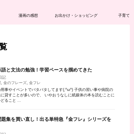
漫画の感想
お出かけ・ショッピング
子育て
一覧
】単語と文法の勉強！学習ペースを掴めてきた
日記
習
,
金のフレーズ
,
金フレ
用事やイベントでバタバタしてます(;^ω^) 子供の習い事や病院の
に貸すことが多いので、 いやおうなしに紙媒体の本を読むことに
ること ...
】問題集を買い直し！出る単特急『金フレ』シリーズを