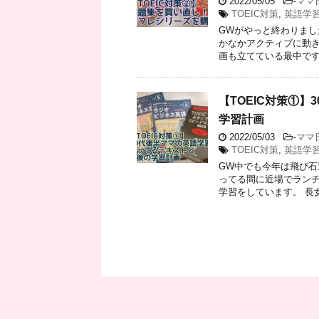
2022/05/05
-
ママ
TOEIC対策
,
英語学
GWがやっと終わりまし
かなかアクティブに動き
画も立てている最中です。
【TOEIC対策①
学習計画
2022/05/03
-
ママ
TOEIC対策
,
英語学
GW中でも今年は飛び石連
ってる間に近場でランチ
学習をしています。 長女も