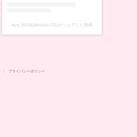
liiya_5010(@kukulu721)がシェアした投稿
せ
プライバシーポリシー