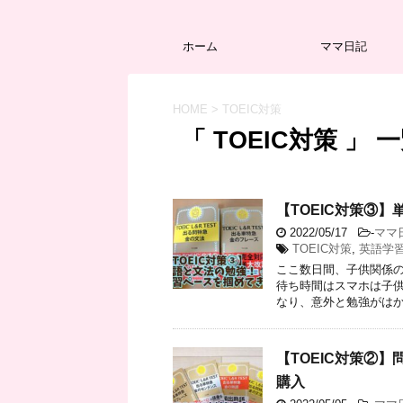
ホーム
ママ日記
HOME
>
TOEIC対策
「 TOEIC対策 」 
【TOEIC対策③
2022/05/17
-
ママ
TOEIC対策
,
英語学
ここ数日間、子供関係の
待ち時間はスマホは子供
なり、意外と勉強がはかど
【TOEIC対策②
購入