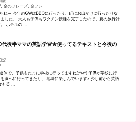
日記
習
,
金のフレーズ
,
金フレ
たね～ 今年のGWはBBQに行ったり、町にお出かけに行ったりな
ました。 大人も子供もワクチン接種を完了したので、夏の旅行計
 ホテルの ...
】30代後半ママの英語学習★使ってるテキストと今後の
日記
習
休で、子供もたまに学校に行ってますね(;^ω^) 子供が学校に行
を食べに行ってきたり、 地味に楽しんでいます♪ 少し前から英語
英 ...