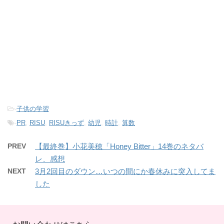
-
子供の学習
-
PR
,
RISU
,
RISUきっず
,
幼児
,
時計
,
算数
PREV
【最終巻】小花美穂「Honey Bitter」14巻のネタバ
レ、感想
NEXT
3月2回目のダウン…いつの間にか春休みに突入してま
した