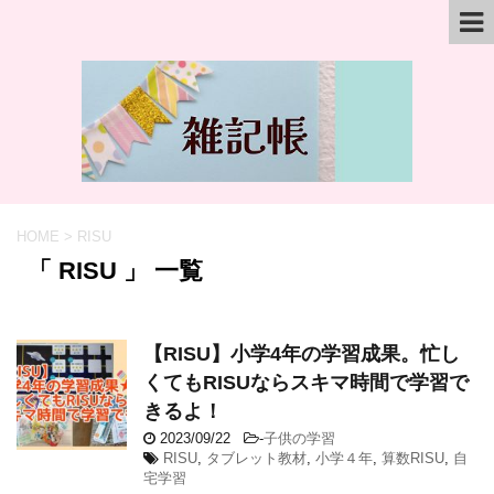
HOME
>
RISU
「 RISU 」 一覧
【RISU】小学4年の学習成果。忙し
くてもRISUならスキマ時間で学習で
きるよ！
2023/09/22
-
子供の学習
RISU
,
タブレット教材
,
小学４年
,
算数RISU
,
自
宅学習