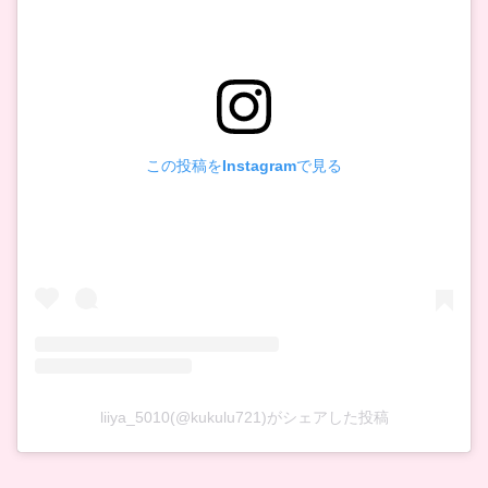
この投稿をInstagramで見る
liiya_5010(@kukulu721)がシェアした投稿