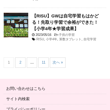
【RISU】GWは自宅学習もはかど
る！先取り学習で余裕ができた！
【小学4年★学習成果】
2023/05/16
-
子供の学習
RISU
,
小学4年
,
算数タブレット
,
自宅学習
1
2
…
11
次へ »
お問い合わせはこちら
サイト内検索
プライバシーポリシー