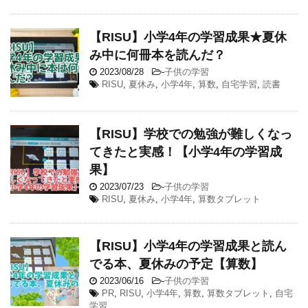
【RISU】小学4年の学習成果★夏休
み中に何冊本を読んだ？
2023/08/28
-
子供の学習
RISU
,
夏休み
,
小学4年
,
算数
,
自宅学習
,
読書
【RISU】学校での勉強が難しくなっ
てきたと実感！【小学4年の学習成
果】
2023/07/23
-
子供の学習
RISU
,
夏休み
,
小学4年
,
算数タブレット
【RISU】小学4年の学習成果と読ん
でる本、夏休みの予定【算数】
2023/06/16
-
子供の学習
PR
,
RISU
,
小学4年
,
算数
,
算数タブレット
,
自宅
学習