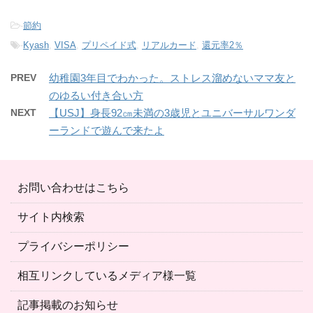
-
節約
-
Kyash
,
VISA
,
プリペイド式
,
リアルカード
,
還元率2％
PREV
幼稚園3年目でわかった。ストレス溜めないママ友と
のゆるい付き合い方
NEXT
【USJ】身長92㎝未満の3歳児とユニバーサルワンダ
ーランドで遊んで来たよ
お問い合わせはこちら
サイト内検索
プライバシーポリシー
相互リンクしているメディア様一覧
記事掲載のお知らせ