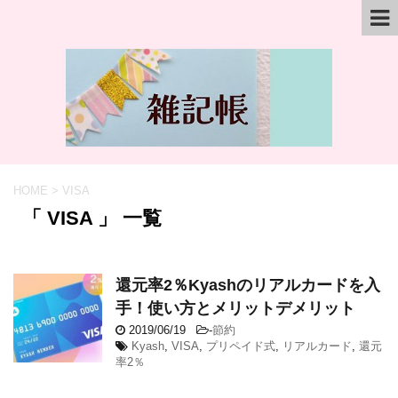
HOME
>
VISA
「 VISA 」 一覧
還元率2％Kyashのリアルカードを入
手！使い方とメリットデメリット
2019/06/19
-
節約
Kyash
,
VISA
,
プリペイド式
,
リアルカード
,
還元
率2％