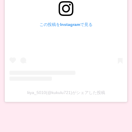
この投稿をInstagramで見る
liiya_5010(@kukulu721)がシェアした投稿