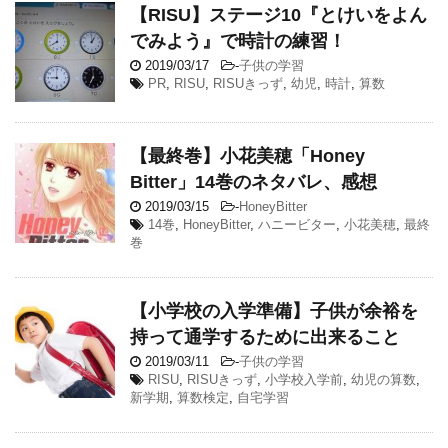
【RISU】ステージ10『とけいをよん
でみよう』で時計の練習！
2019/03/17
-
子供の学習
PR
,
RISU
,
RISUきっず
,
幼児
,
時計
,
算数
【最終巻】小花美穂「Honey
Bitter」14巻のネタバレ、感想
2019/03/15
-
HoneyBitter
14巻
,
HoneyBitter
,
ハニービター
,
小花美穂
,
最終
巻
【小学校の入学準備】子供が余裕を
持って通学するために出来ること
2019/03/11
-
子供の学習
RISU
,
RISUきっず
,
小学校入学前
,
幼児の算数
,
新学期
,
算数検定
,
自宅学習