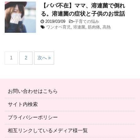
【パパ不在】ママ、溶連菌で倒れ
る。溶連菌の症状と子供のお世話
2019/03/09
-
子育ての悩み
ワンオペ育児
,
溶連菌
,
筋肉痛
,
高熱
1
2
次へ »
お問い合わせはこちら
サイト内検索
プライバシーポリシー
相互リンクしているメディア様一覧