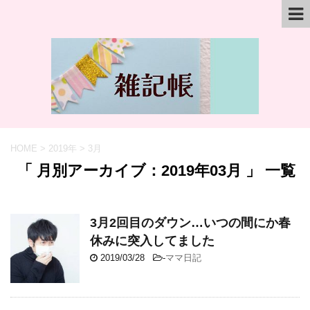
HOME
>
2019年
>
3月
「 月別アーカイブ：2019年03月 」 一覧
3月2回目のダウン…いつの間にか春
休みに突入してました
2019/03/28
-
ママ日記