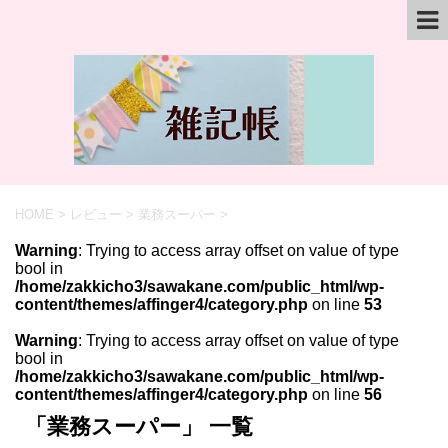
HOME
>
レビュー
>
業務スーパー
>
Warning
: Trying to access array offset on value of type
bool in
/home/zakkicho3/sawakane.com/public_html/wp-
content/themes/affinger4/category.php
on line
53
Warning
: Trying to access array offset on value of type
bool in
/home/zakkicho3/sawakane.com/public_html/wp-
content/themes/affinger4/category.php
on line
56
「業務スーパー」 一覧