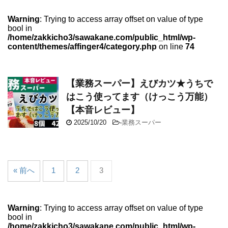
Warning
: Trying to access array offset on value of type
bool in
/home/zakkicho3/sawakane.com/public_html/wp-
content/themes/affinger4/category.php
on line
74
【業務スーパー】えびカツ★うちで
はこう使ってます（けっこう万能）
【本音レビュー】
2025/10/20
-
業務スーパー
« 前へ
1
2
3
Warning
: Trying to access array offset on value of type
bool in
/home/zakkicho3/sawakane.com/public_html/wp-