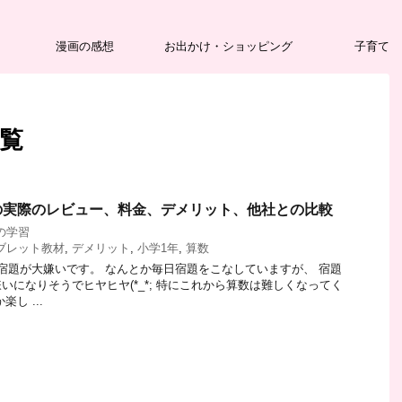
漫画の感想
お出かけ・ショッピング
子育て
一覧
数の実際のレビュー、料金、デメリット、他社との比較
の学習
ブレット教材
,
デメリット
,
小学1年
,
算数
宿題が大嫌いです。 なんとか毎日宿題をこなしていますが、 宿題
いになりそうでヒヤヒヤ(*_*; 特にこれから算数は難しくなってく
し ...