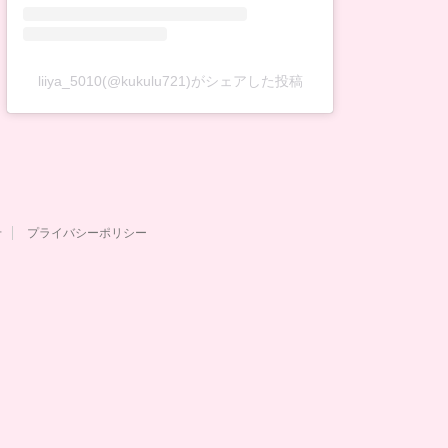
liiya_5010(@kukulu721)がシェアした投稿
せ
プライバシーポリシー