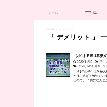
ホーム
ママ日記
HOME
>
デメリット
「 デメリット 」 
【小1】RISU算
2020/11/10
-
子供
RISU
,
RISU算数
,
タ
小学1年の子供は学校の
が嫌い過ぎて勉強まで嫌
るので、 子供になんとか楽