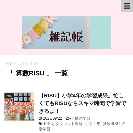
HOME
>
算数RISU
「 算数RISU 」 一覧
【RISU】小学4年の学習成果。忙し
くてもRISUならスキマ時間で学習で
きるよ！
2023/09/22
-
子供の学習
RISU
,
タブレット教材
,
小学４年
,
算数RISU
,
自
宅学習