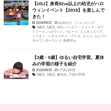
【USJ】身長92㎝以上の幼児がハロ
ウィンイベント【2019】を楽しんで
きた！
2019/09/22
-
お出かけ・ショッピング
3歳児
,
5歳児
,
USJ
,
ハッピー・トリック・オア・
トリート
,
ハロウィン
,
パレード
,
ミニオンエリア
,
ミニオン・ハチャメチャ・アイス
,
ユニバ
,
ユニバー
サルワンダーランド
,
身長92㎝
【3歳・5歳】ゆるい自宅学習。夏休
みの学習の様子を紹介
2019/08/30
-
子供の学習
3歳児
,
5歳児
,
夏休み
,
子供の学習