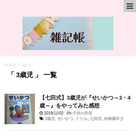
HOME
>
3歳児
「 3歳児 」 一覧
【七田式】3歳児が『せいかつ～3・4
歳～』をやってみた感想
2019/11/02
-
子供の学習
3歳児
,
せいかつ
,
ドリル
,
七田式
,
幼稚園年少