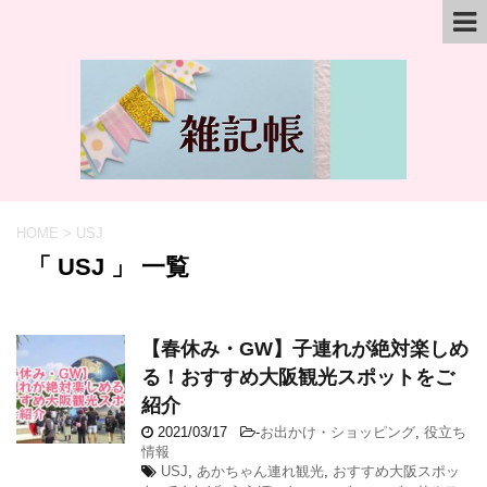
HOME
>
USJ
「 USJ 」 一覧
【春休み・GW】子連れが絶対楽しめ
る！おすすめ大阪観光スポットをご
紹介
2021/03/17
-
お出かけ・ショッピング
,
役立ち
情報
USJ
,
あかちゃん連れ観光
,
おすすめ大阪スポッ