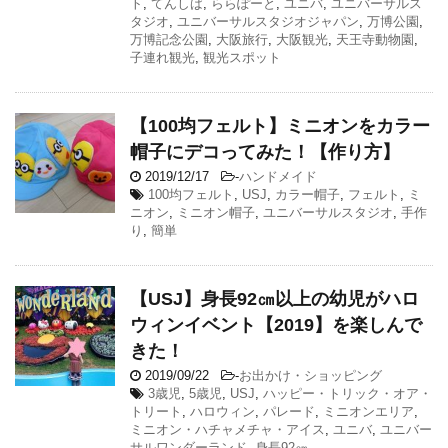
ト
,
てんしば
,
ららぽーと
,
ユニバ
,
ユニバーサルス
タジオ
,
ユニバーサルスタジオジャパン
,
万博公園
,
万博記念公園
,
大阪旅行
,
大阪観光
,
天王寺動物園
,
子連れ観光
,
観光スポット
【100均フェルト】ミニオンをカラー
帽子にデコってみた！【作り方】
2019/12/17
-
ハンドメイド
100均フェルト
,
USJ
,
カラー帽子
,
フェルト
,
ミ
ニオン
,
ミニオン帽子
,
ユニバーサルスタジオ
,
手作
り
,
簡単
【USJ】身長92㎝以上の幼児がハロ
ウィンイベント【2019】を楽しんで
きた！
2019/09/22
-
お出かけ・ショッピング
3歳児
,
5歳児
,
USJ
,
ハッピー・トリック・オア・
トリート
,
ハロウィン
,
パレード
,
ミニオンエリア
,
ミニオン・ハチャメチャ・アイス
,
ユニバ
,
ユニバー
サルワンダーランド
,
身長92㎝