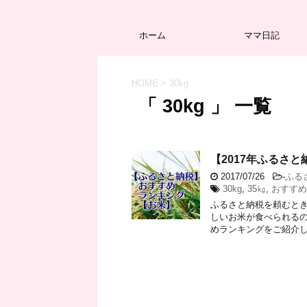
ホーム
ママ日記
HOME
>
30kg
「 30kg 」 一覧
【2017年ふるさ
2017/07/26
-
ふる
30kg
,
35㎏
,
おすすめ
ふるさと納税を頼むと
しいお米が食べられる
めランキングをご紹介