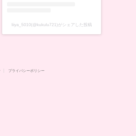
liiya_5010(@kukulu721)がシェアした投稿
せ
プライバシーポリシー