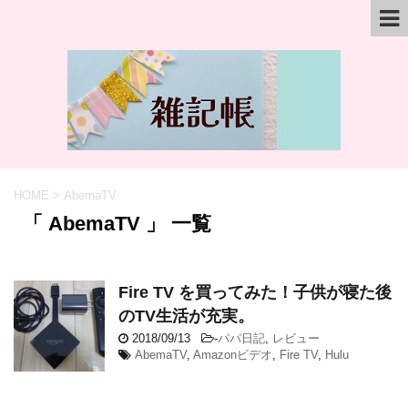
HOME
>
AbemaTV
「 AbemaTV 」 一覧
Fire TV を買ってみた！子供が寝た後
のTV生活が充実。
2018/09/13
-
パパ日記
,
レビュー
AbemaTV
,
Amazonビデオ
,
Fire TV
,
Hulu