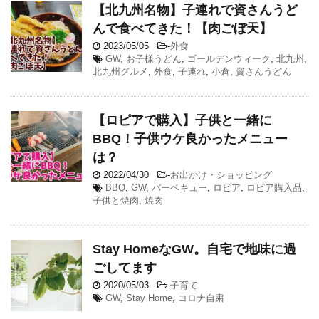
【北九州名物】子連れで資さんうど
んで食べてきた！【肉ごぼ天】
2023/05/05
-
外食
GW
,
お子様うどん
,
ゴールデンウィーク
,
北九州
,
北九州グルメ
,
外食
,
子連れ
,
小倉
,
資さんうどん
【ロピアで購入】子供と一緒に
BBQ！子供ウケ良かったメニュー
は？
2022/04/30
-
お出かけ・ショッピング
BBQ
,
GW
,
バーベキュー
,
ロピア
,
ロピア購入品
,
子供と焼肉
,
焼肉
Stay HomeなGW。自宅で地味に過
ごしてます
2020/05/03
-
子育て
GW
,
Stay Home
,
コロナ自粛