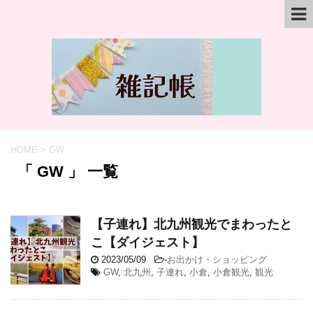
HOME
>
GW
「 GW 」 一覧
【子連れ】北九州観光でまわったと
こ【ダイジェスト】
2023/05/09
-
お出かけ・ショッピング
GW
,
北九州
,
子連れ
,
小倉
,
小倉観光
,
観光