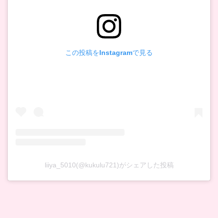
この投稿をInstagramで見る
liiya_5010(@kukulu721)がシェアした投稿