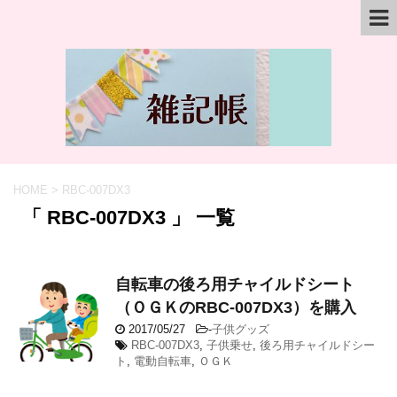
HOME
>
RBC-007DX3
「 RBC-007DX3 」 一覧
自転車の後ろ用チャイルドシート
（ＯＧＫのRBC-007DX3）を購入
2017/05/27
-
子供グッズ
RBC-007DX3
,
子供乗せ
,
後ろ用チャイルドシー
ト
,
電動自転車
,
ＯＧＫ