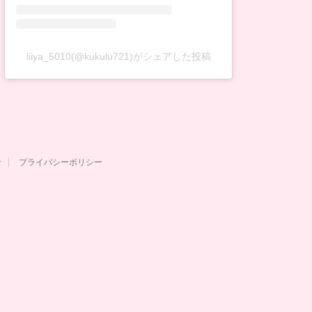
liiya_5010(@kukulu721)がシェアした投稿
せ
プライバシーポリシー