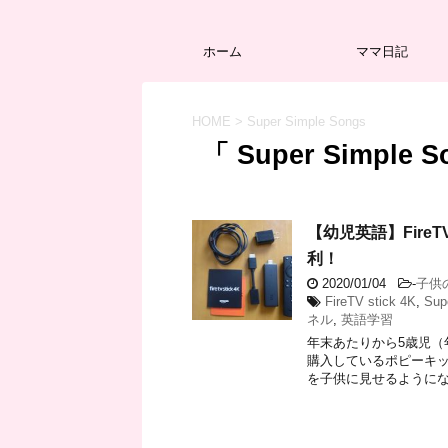
ホーム
ママ日記
HOME
>
Super Simple Songs
「 Super Simple 
【幼児英語】Fire
利！
2020/01/04
-
子供
FireTV stick 4K
,
Sup
ネル
,
英語学習
年末あたりから5歳児（
購入しているポピーキッ
を子供に見せるようになり